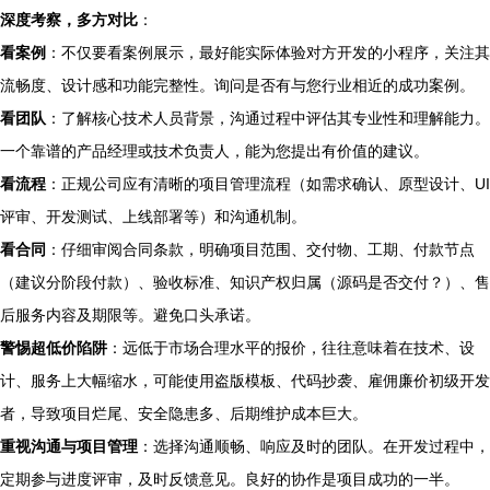
深度考察，多方对比
：
看案例
：不仅要看案例展示，最好能实际体验对方开发的小程序，关注其
流畅度、设计感和功能完整性。询问是否有与您行业相近的成功案例。
看团队
：了解核心技术人员背景，沟通过程中评估其专业性和理解能力。
一个靠谱的产品经理或技术负责人，能为您提出有价值的建议。
看流程
：正规公司应有清晰的项目管理流程（如需求确认、原型设计、UI
评审、开发测试、上线部署等）和沟通机制。
看合同
：仔细审阅合同条款，明确项目范围、交付物、工期、付款节点
（建议分阶段付款）、验收标准、知识产权归属（源码是否交付？）、售
后服务内容及期限等。避免口头承诺。
警惕超低价陷阱
：远低于市场合理水平的报价，往往意味着在技术、设
计、服务上大幅缩水，可能使用盗版模板、代码抄袭、雇佣廉价初级开发
者，导致项目烂尾、安全隐患多、后期维护成本巨大。
重视沟通与项目管理
：选择沟通顺畅、响应及时的团队。在开发过程中，
定期参与进度评审，及时反馈意见。良好的协作是项目成功的一半。