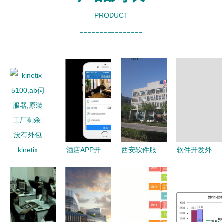
PRODUCT
----------------
kinetix
酒店APP开
西安软件服
软件开发外
5100,ab伺
发的核心优
务外包学院
包价格全解
服器,原装
势与软件外
打造软件精
析 洛阳云
工厂剩余,
包服务价值
英的梦工厂
信科技为您
没有外包
分析
揭开成本迷