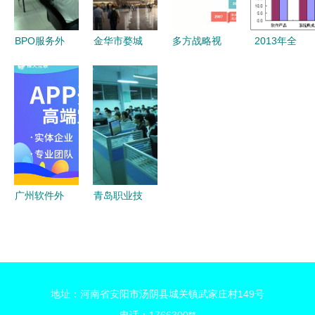
BPO服务外
金华市婺城
多方战略视
2013年全
包与软件外
区信息经济
角下的软件
国工业和信
包 它们究
发展“十三
外包服务
息化工作会
竟在做什
五”规划的
机遇与挑战
议 软件外
么？
通知
包服务的转
型之路
广州软件外
青岛职业技
包服务 创
术学院软件
新驱动下的
与服务外包
智慧之选
学院 软件
外包服务专
地址：河南省安阳市汤阴县城关镇武家庄村149号
业解析与发