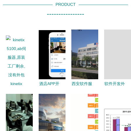
PRODUCT
----------------
kinetix
酒店APP开
西安软件服
软件开发外
5100,ab伺
发的核心优
务外包学院
包价格全解
服器,原装
势与软件外
打造软件精
析 洛阳云
工厂剩余,
包服务价值
英的梦工厂
信科技为您
没有外包
分析
揭开成本迷
雾